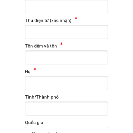
Thư điện tử (xác nhận)
Tên đệm và tên
Chuyển tới nội dung chính
Họ
Tỉnh/Thành phố
Quốc gia